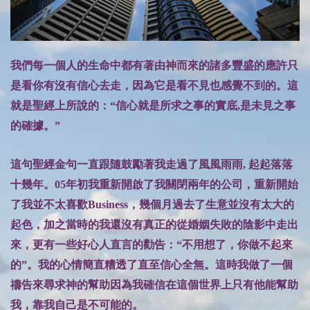
我們每一個人的生命中都有著由神而來的諸多豐盛的應許只
是看你有沒有信心去走，因為它是看不見也感覺不到的。這
就是聖經上所說的：“信心就是所求之事的實底,是未見之事
的確據。”
這句聖經金句一直跟隨鼓勵著我走過了風風雨雨, 起起落落
十幾年。05年初我重新開啟了我關閉兩年的公司，重新開始
了我並不太喜歡Business，幾個月過去了生意並沒有太大的
起色，加之當時的我還沒有真正的從婚姻失敗的陰影中走出
來，更有一些好心人直言的勸告：“不用想了，你做不起來
的”。我的心情簡直糟透了直至信心全無。這時我做了一個
禱告來尋求神的幫助因為我確信在這個世界上只有他能幫助
我，靠我自己是不可能的。