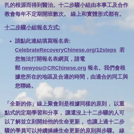
扎的根源而得到醫治。十二步驟小組由本事工及合作
教會每年不定期開班數次。 線上和實體形式都有。
十二步驟小組
報名方式:
請點此連結填寫報名表:
CelebrateRecoveryChinese.org/12steps
若
您無法打開報名表網頁，
請電
郵
newyou@CRChinese.org
報名。我們會根
據您所在的地區及合適的時間，由適合的同工與
您聯絡。
「全新的你」線上聚會則是根據同樣的原則， 以重
點式的定期學習和分享， 讓還沒上十二步驟的人可
以了解並立刻開始他的生命更新， 也讓上過十二步
驟的學員可以持續操練生命更新的原則與步驟。 線