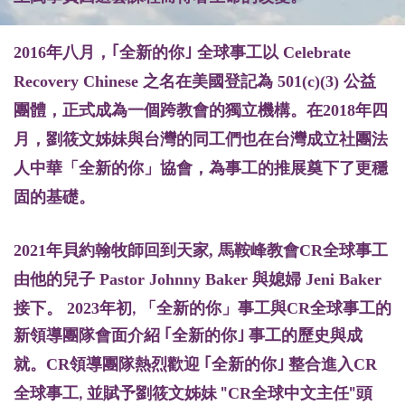
2016年八月，｢全新的你｣ 全球事工以 Celebrate
Recovery Chinese 之名在美國登記為 501(c)(3) 公益
團體，正式成為一個跨教會的獨立機構。在2018年四
月，劉筱文姊妹與台灣的同工們也在台灣成立社團法
人中華「全新的你」協會，為事工的推展奠下了更穩
固的基礎。
2021年
貝約翰牧師回到天家
,
馬鞍峰教會
CR
全球事工
由他的兒子 Pastor Johnny Baker 與媳婦 Jeni Baker
接下
。
2023
「全新的你」
事工
CR
年初,
與
全球事工的
新領導團隊會面介紹 ｢全新的你｣ 事工的歷史與成
。
CR
CR
就
領導團隊熱烈歡迎 ｢全新的你｣ 整合進入
劉筱文姊妹
CR
全球事工, 並賦予
"
全球中文主任"頭