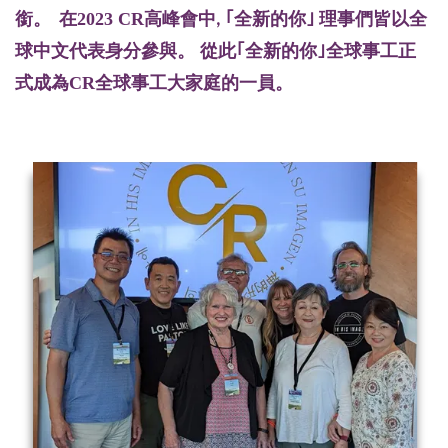
。
2023
CR
銜
在
高峰會中, ｢全新的你｣ 理事們皆以全
。 從此
｢全新的你｣
全球
事工正
球中文代表身分參與
式成為
CR
全球事工大家庭的一員
。