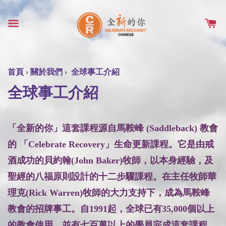
首頁
›
關於我們
›
全球事工介紹
全球事工介紹
「全新的你」這套課程源自馬鞍峰 (Saddleback) 教會
的 「Celebrate Recovery」生命更新課程。它是由戒
酒成功的貝約翰(John Baker)牧師，以本身經驗，及
聖經的八福原則設計的十二步驟課程。在主任牧師華
理克(Rick Warren)牧師的大力支持下，成為馬鞍峰
教會的招牌事工。自1991起，全球已有35,000個以上
的教會使用，並有七百萬以上的學員完成這套課程，