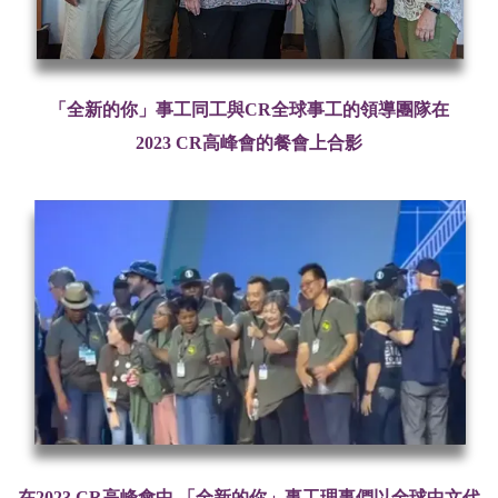
CR
「全新的你」事工同
工與
全球事工的領導團隊在
2023
CR
高峰會的餐會上合影
在
2023
CR
高峰會中,
「全新的你」事工
理事們以全球中文代