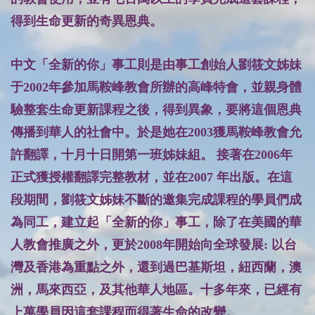
得到生命更新的奇異恩典。
中文「全新的你」事工則是由事工創始人劉筱文姊妹
于2002年參加馬鞍峰教會所辦的高峰特會，並親身體
驗整套生命更新課程之後，得到異象，要將這個恩典
傳播到華人的社會中。於是她在2003獲馬鞍峰教會允
許翻譯，十月十日開第一班姊妹組。 接著在2006年
正式獲授權翻譯完整教材，並在2007 年出版。在這
段期間，劉筱文姊妹不斷的邀集完成課程的學員們成
為同工，建立起「全新的你」事工，除了在美國的華
人教會推廣之外，更於2008年開始向全球發展: 以台
灣及香港為重點之外，還到過巴基斯坦，紐西蘭，澳
洲，馬來西亞
，及其他華人地區
。十多年來，已經有
上萬學員因這套課程而得著生命的改變。